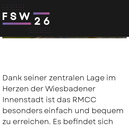
Skip to content
Home
>
Anreise & Hotel
>
Anfahrtsbeschreibung
ANFAHRTSBESCHREIBUNG
Impressionen
Programm 2026
Impressionen
Sponsoren & Partner
Anreise & Hotel
Dank seiner zentralen Lage im
Sponsor & Partner Übersicht
Kontakt
Videos Arena Vorträge
Herzen der Wiesbadener
What to do in Wiesbaden
Innenstadt ist das RMCC
Partner werden
besonders einfach und bequem
Anfahrtsbeschreibung
zu erreichen. Es befindet sich