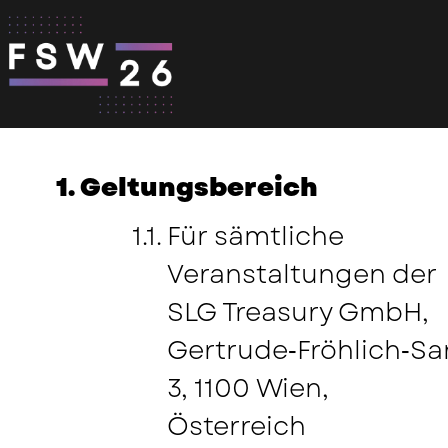
Skip to content
TEILNAHMEBEDINGUNGEN
Impressionen
Geltungsbereich
Programm 2026
Impressionen
Sponsoren & Partner
Für sämtliche
Anreise & Hotel
Veranstaltungen der
Sponsor & Partner Übersicht
Kontakt
Videos Arena Vorträge
SLG Treasury GmbH,
What to do in Wiesbaden
Gertrude‑Fröhlich‑Sa
Partner werden
3, 1100 Wien,
Anfahrtsbeschreibung
Österreich