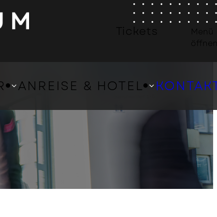
Tickets
Menü
öffne
NG CAPITAL MANAGEMENT BEI
R
ANREISE & HOTEL
KONTAK
BUNG
HOTEL ÜBERSICHT
NERBEREICH