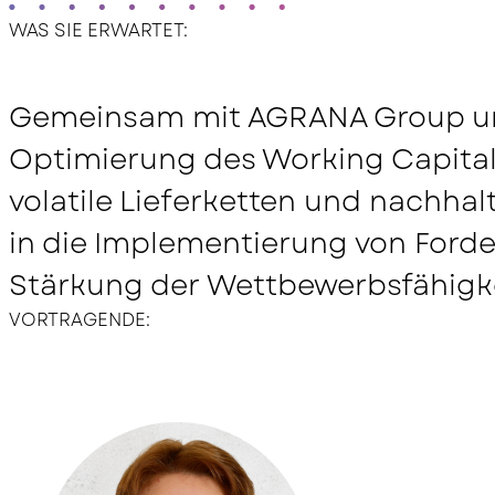
Partner werden
WAS SIE ERWARTET:
Anfahrtsbeschreibung
Gemeinsam mit AGRANA Group und
Optimierung des Working Capital.
Hotel Übersicht
volatile Lieferketten und nachhal
in die Implementierung von Ford
Stärkung der Wettbewerbsfähigke
VORTRAGENDE: