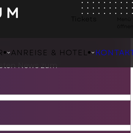
Tickets
Menü
öffne
R
ANREISE & HOTEL
KONTAK
llsten News zum
BUNG
HOTEL ÜBERSICHT
NERBEREICH