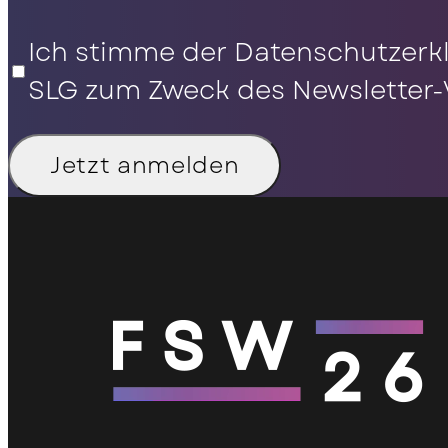
Partner werden
Datenschutz
*
Ich stimme der Datenschutzerk
Anfahrtsbeschreibung
SLG zum Zweck des Newsletter-
Hotel Übersicht
Jetzt anmelden