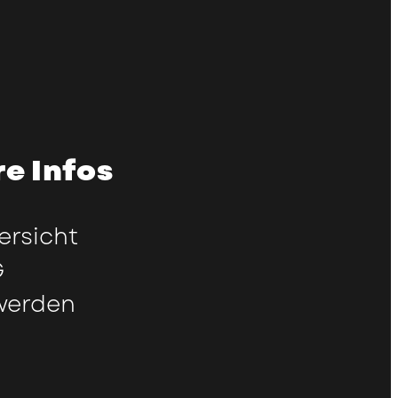
e Infos
ersicht
G
werden